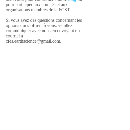
pour participer aux comités et aux
organisations membres de la FCST.
Si vous avez des questions concernant les
options qui s’offrent à vous, veuillez
communiquer avec nous en envoyant un
courriel à
cfes.earthscience@gmail.com.
À Propos
Notre Mission
Conseil
d'administration
Les Organisations Membres
Comités de la FCST
Priorités Stratégiques
Bénévolat
Salle du Conseil